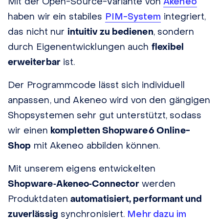
Mit der Open-Source-Variante von
Akeneo
haben wir ein stabiles
PIM-System
integriert,
das nicht nur
intuitiv zu bedienen
, sondern
durch Eigenentwicklungen auch
flexibel
erweiterbar
ist.
Der Programmcode lässt sich individuell
anpassen, und Akeneo wird von den gängigen
Shopsystemen sehr gut unterstützt, sodass
wir einen
kompletten Shopware 6 Online-
Shop
mit Akeneo abbilden können.
Mit unserem eigens entwickelten
Shopware‑Akeneo‑Connector
werden
Produktdaten
automatisiert, performant und
zuverlässig
synchronisiert.
Mehr dazu im