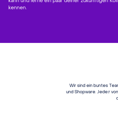
kann und lerne ein paar deiner zukünftigen Kol
kennen.
Wir sind ein buntes Te
und Shopware. Jede:r von