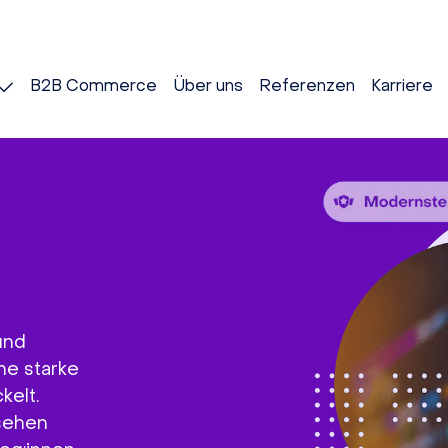
B2B Commerce
Über uns
Referenzen
Karriere
und
ne starke
kelt.
ssehen