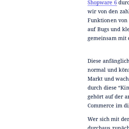
Shopware 6
durc
wir von den za
Funktionen von 
auf Bugs und kle
gemeinsam mit 
Diese anfänglic
normal und könn
Markt und wachs
durch diese “Ki
gehört auf der a
Commerce im digi
Wer sich mit de
durchaus zunäch