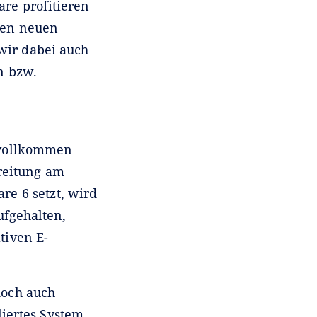
are profitieren
nen neuen
wir dabei auch
n bzw.
 vollkommen
reitung am
re 6 setzt, wird
ufgehalten,
tiven E-
doch auch
iertes System