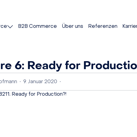
rce
B2B Commerce
Über uns
Referenzen
Karrie
e 6: Ready for Productio
Hofmann
•
9. Januar 2020
•