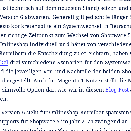
s ist technisch auf dem neuesten Stand) setzen und 
Version 6 abwarten. Generell gilt jedoch: Je länger
esto konkreter sollte ein Systemwechsel in Betrach
r richtige Zeitpunkt zum Wechsel von Shopware 5 
en Onlineshop individuell und hängt von verschieden
etreibern die Entscheidung zu erleichtern, haben 
ikel
drei verschiedene Szenarien für den Systemwe
nd die jeweiligen Vor- und Nachteile der beiden Sh
bergestellt. Auch für Magento-1-Nutzer stellt die 
 sinnvolle Option dar, wie wir in diesem
Blog-Post
en.
 Version 6 steht für Onlineshop-Betreiber späteste
upports für Shopware 5 im Jahr 2024 zwingend an. 
Nutzer weiterhin von Shopware mit wichtigen Up