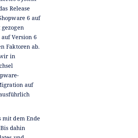
das Release
 Shopware 6 auf
t gezogen
auf Version 6
en Faktoren ab.
wir in
chsel
opware-
Migration auf
ausführlich
ns mit dem Ende
Bis dahin
dates und