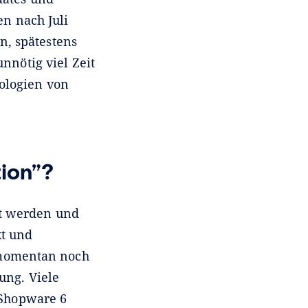
n nach Juli
n, spätestens
nnötig viel Zeit
ologien von
tion”?
zt werden und
xt und
n momentan noch
ung. Viele
 Shopware 6