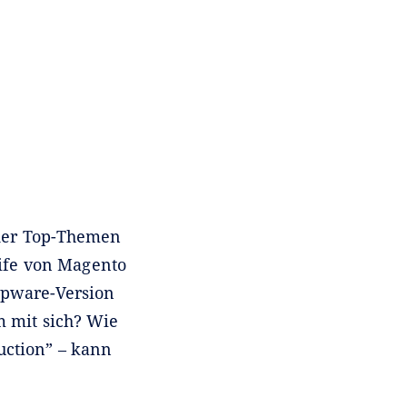
 der Top-Themen
Life von Magento
opware-Version
m mit sich? Wie
uction” – kann