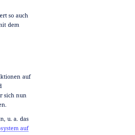
ert so auch
mit dem
ktionen auf
d
r sich nun
en.
, u. a. das
psystem auf