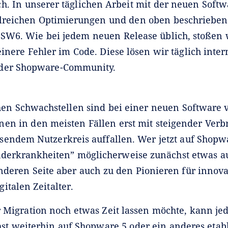
h. In unserer täglichen Arbeit mit der neuen Softw
hlreichen Optimierungen und den oben beschriebe
SW6. Wie bei jedem neuen Release üblich, stoßen 
inere Fehler im Code. Diese lösen wir täglich inter
der Shopware-Community.
hen Schwachstellen sind bei einer neuen Software
en in den meisten Fällen erst mit steigender Verb
endem Nutzerkreis auffallen. Wer jetzt auf Shopwa
nderkrankheiten” möglicherweise zunächst etwas a
nderen Seite aber auch zu den Pionieren für innova
talen Zeitalter.
r Migration noch etwas Zeit lassen möchte, kann je
st weiterhin auf Shopware 5 oder ein anderes etabl