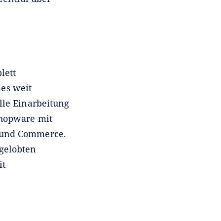
lett
des weit
lle Einarbeitung
Shopware mit
t und Commerce.
gelobten
it