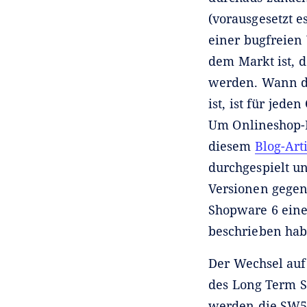
(vorausgesetzt e
einer bugfreien 
dem Markt ist, d
werden. Wann de
ist, ist für jed
Um Onlineshop-B
diesem
Blog-Art
durchgespielt u
Versionen gegenü
Shopware 6 eine
beschrieben hab
Der Wechsel auf
des Long Term S
werden die SW5-