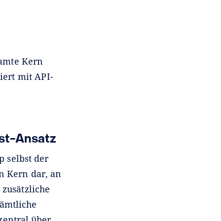
samte Kern
iert mit API-
st-Ansatz
 selbst der
n Kern dar, an
 zusätzliche
sämtliche
zentral über