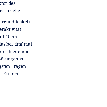
ktor des
eschrieben.
freundlichkeit
eraktivität
ift”) ein
das bei dmf mal
verschiedenen
Lösungen zu
gsten Fragen
ren Kunden