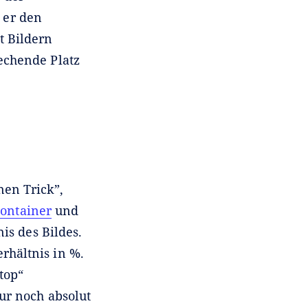
 er den
t Bildern
echende Platz
nen Trick”,
Container
und
is des Bildes.
erhältnis in %.
top“
ur noch absolut