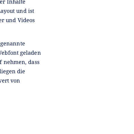
er Inhalte
ayout und ist
er und Videos
sogenannte
Webfont geladen
uf nehmen, dass
liegen die
ert von