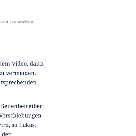
tzer:in auswirken
inem Video, dann
 zu vermeiden.
entsprechenden
Seitenbetreiber
t-Verschiebungen
ird, so Lukas,
 der