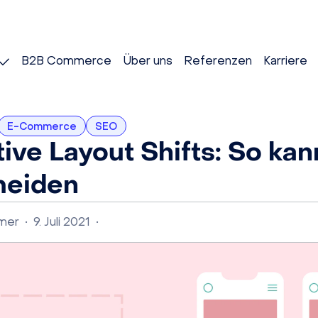
B2B Commerce
Über uns
Referenzen
Karriere
E-Commerce
SEO
ive Layout Shifts: So ka
meiden
lmer
•
9. Juli 2021
•