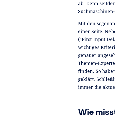
ab. Denn seitde
Suchmaschinen-
Mit den sogenan
einer Seite. Neb
(“First Input Del
wichtiges Krite
genauer angeseh
Themen-Experte
finden. So habe
geklärt. Schließ
immer die aktue
Wie misst