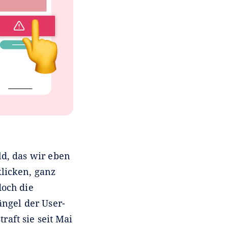
ld, das wir eben
licken, ganz
och die
ängel der User-
aft sie seit Mai