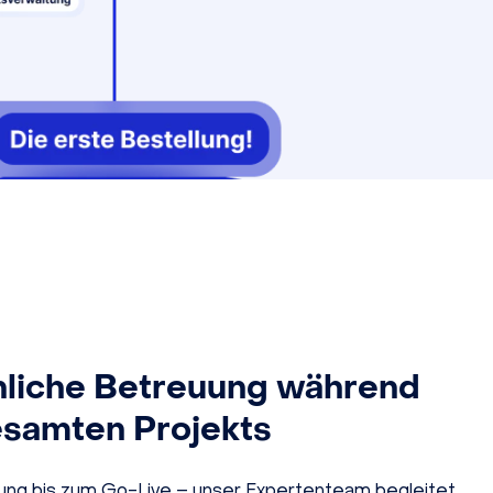
nliche Betreuung während
esamten Projekts
nung bis zum Go-Live – unser Expertenteam begleitet