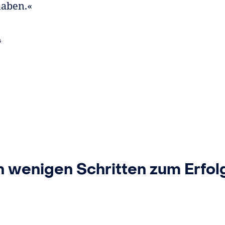
haben.«
G
n wenigen Schritten zum Erfol