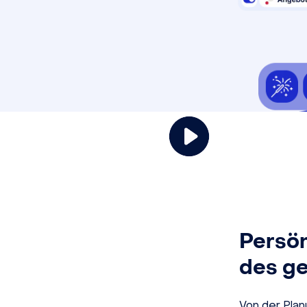
Persö
des g
Von der Pla