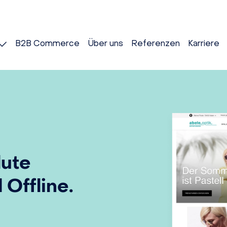
B2B Commerce
Über uns
Referenzen
Karriere
lute
 Offline.