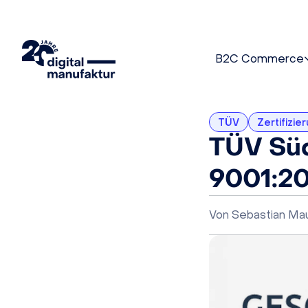
B2C Commerce
TÜV
Zertifizie
TÜV Süd
9001:2
Von
Sebastian Ma