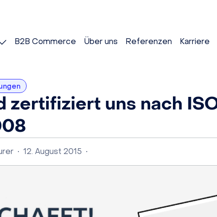
B2B Commerce
Über uns
Referenzen
Karriere
rungen
 zertifiziert uns nach IS
008
urer
•
12. August 2015
•