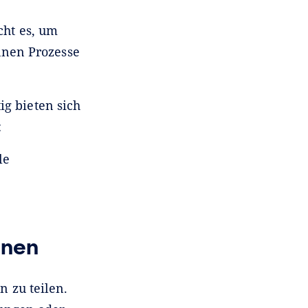
cht es, um
nnen Prozesse
ig bieten sich
:
le
hnen
 zu teilen.