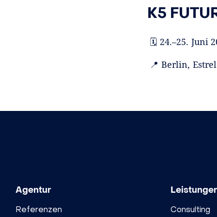
K5 FUTU
🗓 24.–25. Juni 
📍 Berlin, Estre
Agentur
Leistunge
Referenzen
Consulting