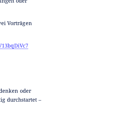
rungen oder
ei Vorträgen
oV13bqDiVc7
hdenken oder
g durchstartet –