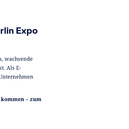
lin Expo
en, wachsende
. Als E-
r Unternehmen
zu kommen – zum