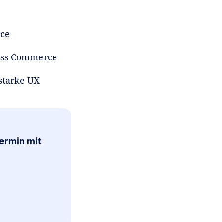
rce
ess Commerce
starke UX
Termin mit