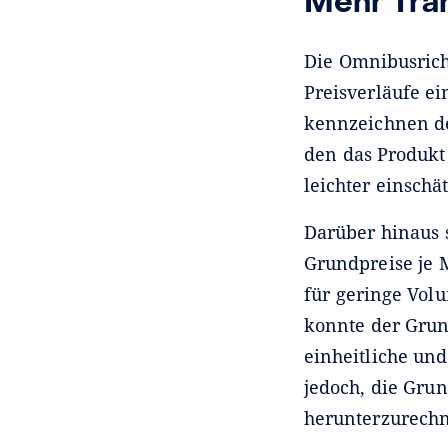
Mehr Tra
Die Omnibusrich
Preisverläufe e
kennzeichnen de
den das Produkt
leichter einschät
Darüber hinaus 
Grundpreise je 
für geringe Vol
konnte der Grun
einheitliche und
jedoch, die Gru
herunterzurech