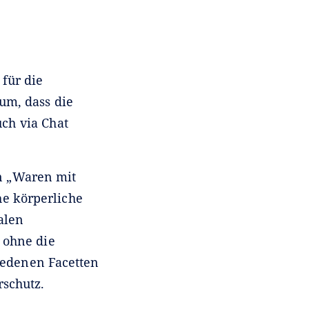
 für die
um, dass die
ch via Chat
on „Waren mit
he körperliche
alen
 ohne die
hiedenen Facetten
rschutz.