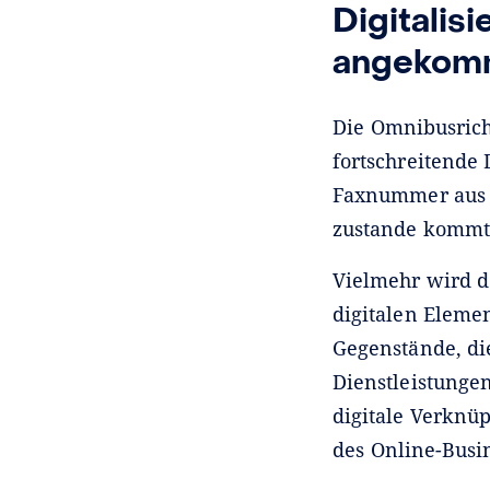
Digitalis
angekom
Die Omnibusricht
fortschreitende 
Faxnummer aus d
zustande komm
Vielmehr wird d
digitalen Eleme
Gegenstände, die
Dienstleistunge
digitale Verknüp
des Online-Busi