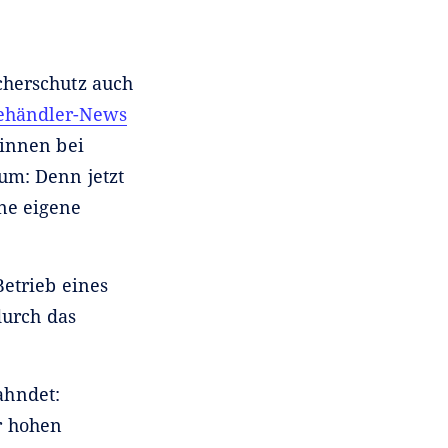
cherschutz auch
ehändler-News
:innen bei
um: Denn jetzt
ne eigene
Betrieb eines
durch das
ahndet:
r hohen