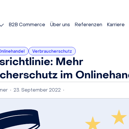
B2B Commerce
Über uns
Referenzen
Karriere
Onlinehandel
Verbraucherschutz
richtlinie: Mehr
cherschutz im Onlinehan
lmer
•
23. September 2022
•