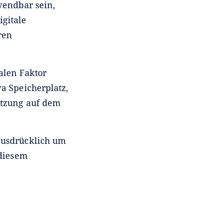
wendbar sein,
gitale
ren
alen Faktor
a Speicherplatz,
tzung auf dem
ausdrücklich um
diesem