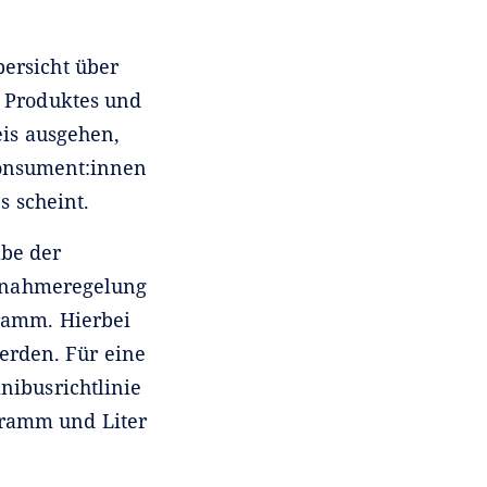
ersicht über
s Produktes und
is ausgehen,
Konsument:innen
s scheint.
abe der
usnahmeregelung
Gramm. Hierbei
erden. Für eine
nibusrichtlinie
gramm und Liter