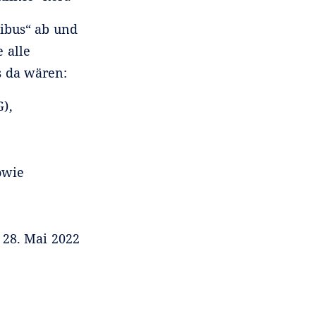
ibus“ ab und
 alle
ls da wären:
),
owie
 28. Mai 2022