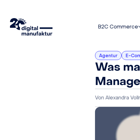
B2C Commerce
Agentur
E-Co
Was mac
Manager
Von
Alexandra Vol