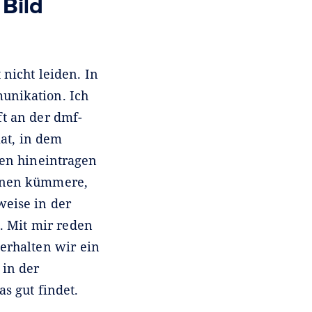
 Bild
nicht leiden. In
munikation. Ich
ft an der dmf-
mat, in dem
en hineintragen
innen kümmere,
weise in der
n. Mit mir reden
erhalten wir ein
 in der
s gut findet.