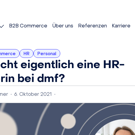
B2B Commerce
Über uns
Referenzen
Karriere
mmerce
HR
Personal
ht eigentlich eine HR-
in bei dmf?
lmer
•
6. Oktober 2021
•