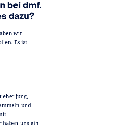
n bei dmf.
 es dazu?
haben wir
len. Es ist
 eher jung,
 sammeln und
mit
r haben uns ein