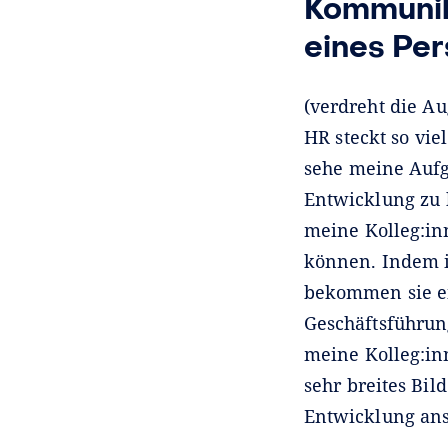
Kommunika
eines Per
(verdreht die Au
HR steckt so vie
sehe meine Aufga
Entwicklung zu b
meine Kolleg:i
können. Indem i
bekommen sie ei
Geschäftsführung
meine Kolleg:inn
sehr breites Bil
Entwicklung ans