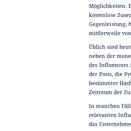
Möglichkeiten. 
kostenlose Zusen
Gegenleistung, h
mittlerweile vo
Üblich sind heu
neben der monet
des Influencers 
der Posts, die 
bestimmter Hash
Zeitraum der Z
In manchen Fäll
relevanten Infl
das Unternehmen