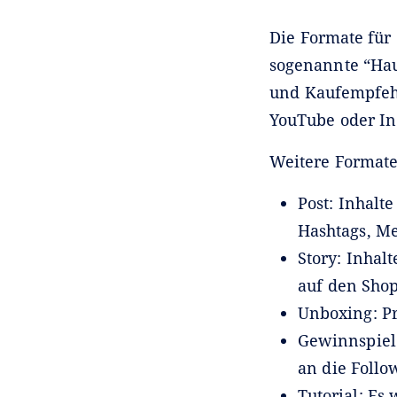
Die Formate für 
sogenannte “Hau
und Kaufempfehl
YouTube oder In
Weitere Formate
Post: Inhalt
Hashtags, Me
Story: Inhal
auf den Sho
Unboxing: P
Gewinnspiel:
an die Follow
Tutorial: E