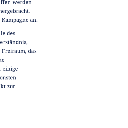
reffen werden
hergebracht.
ng Kampagne an.
ile des
erständnis,
m Freiraum, das
ne
, einige
sonsten
kt zur