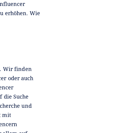
Influencer
zu erhöhen. Wie
e. Wir finden
cer oder auch
uencer
f die Suche
echerche und
 mit
uencern