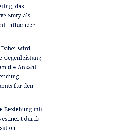
ting, das
ve Story als
il Influencer
 Dabei wird
e Gegenleistung
rem die Anzahl
wendung
ments für den
ge Beziehung mit
nvestment durch
sation