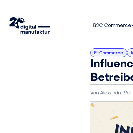
B2C Commerce
E-Commerce
Influen
Betreib
Von
Alexandra Vol