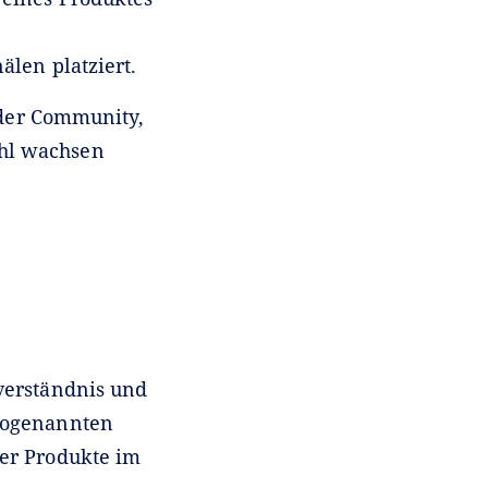
len platziert.
 der Community,
ahl wachsen
verständnis und
 sogenannten
der Produkte im