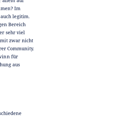
r allem auf
ehmen? Im
auch legitim.
gen Bereich
r sehr viel
mit zwar nicht
hrer Community.
winn für
chung aus
schiedene