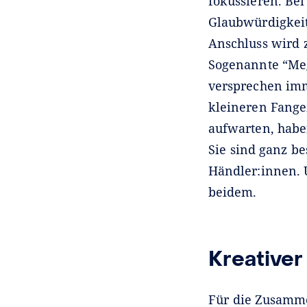
fokussieren. Be
Glaubwürdigkeit
Anschluss wird z
Sogenannte “Meg
versprechen imm
kleineren Fange
aufwarten, habe
Sie sind ganz b
Händler:innen. 
beidem.
Kreativer
Für die Zusamme