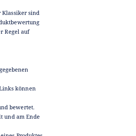
 Klassiker sind
roduktbewertung
r Regel auf
orgegebenen
. Links können
nd bewertet.
llt und am Ende
 eines Produktes