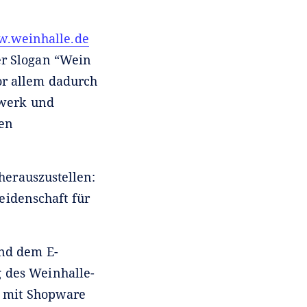
.weinhalle.de
er Slogan “Wein
or allem dadurch
dwerk und
ten
herauszustellen:
eidenschaft für
nd dem E-
 des Weinhalle-
h mit Shopware