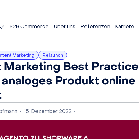
B2B Commerce
Über uns
Referenzen
Karriere
ntent Marketing
Relaunch
 Marketing Best Practice
 analoges Produkt online
t
Hofmann
•
15. Dezember 2022
•