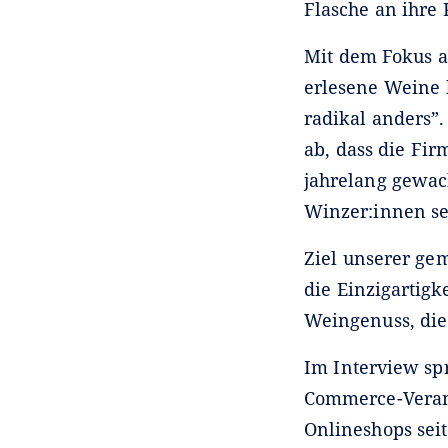
Flasche an ihre
Mit dem Fokus a
erlesene Weine 
radikal anders”
ab, dass die Fir
jahrelang gewac
Winzer:innen se
Ziel unserer ge
die Einzigartig
Weingenuss, die
Im Interview sp
Commerce-Verant
Onlineshops sei