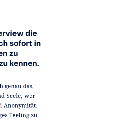
terview die
h sofort in
en zu
 zu kennen.
ch genau das,
nd Seele, wer
nd Anonymität.
ges Feeling zu