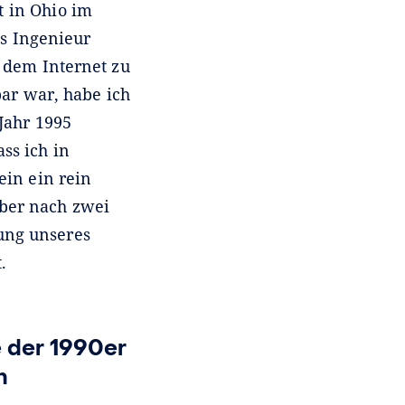
t in Ohio im
ls Ingenieur
 dem Internet zu
bar war, habe ich
Jahr 1995
ss ich in
in ein rein
Aber nach zwei
ung unseres
.
 der 1990er
n