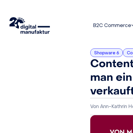
B2C Commerce
Shopware 6
Co
Content
man ein
verkauf
Von
Ann-Kathrin 